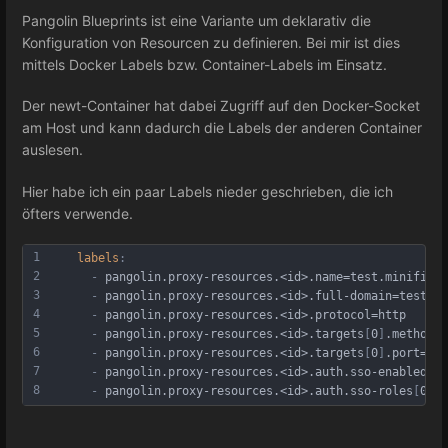
Pangolin Blueprints ist eine Variante um deklarativ die
Konfiguration von Resourcen zu definieren. Bei mir ist dies
mittels Docker Labels bzw. Container-Labels im Einsatz.
Der newt-Container hat dabei Zugriff auf den Docker-Socket
am Host und kann dadurch die Labels der anderen Container
auslesen.
Hier habe ich ein paar Labels nieder geschrieben, die ich
öfters verwende.
1
    labels
:
2
      - 
pangolin.proxy-resources.<id>.name=test.minifisch
3
      - 
pangolin.proxy-resources.<id>.full-domain=test.mi
4
      - 
pangolin.proxy-resources.<id>.protocol=http
5
      - 
pangolin.proxy-resources.<id>.targets
[
0
]
.method=h
6
      - 
pangolin.proxy-resources.<id>.targets
[
0
]
.port=808
7
      - 
pangolin.proxy-resources.<id>.auth.sso-enabled=tr
8
      - 
pangolin.proxy-resources.<id>.auth.sso-roles
[
0
]
=M